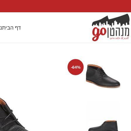
דף הבית
נ
-64%