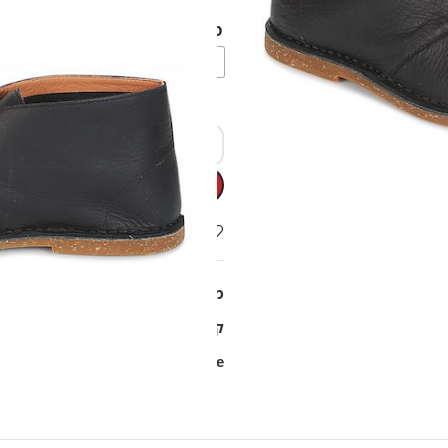
מידות גברים
42.5M
42M
41.5M
41M
Add to wishlist
מק"ט:
99000032
קטגוריות:
נעלי גברים
,
סנדלים . מגפ
Share: