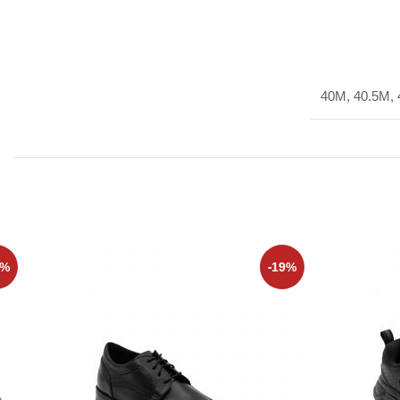
40M, 40.5M, 
3%
-19%