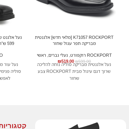
K71057 ROCKPORT [מלאי חדש] אלגנטית
נעל אלגנט ש
מבריקה תפר עגול שחור
599 ש"ח בלבד* שחור חברת ECCO
ROCKPORT רוקפורט
,
נעלי גברים
,
ראשי
CO
₪
519.00
₪
599.00
נעל אלגנטית מבריקה סוליה נוחה להליכה
נעל עור מ
שרוך דגם עיגול מבית ROCKPORT צבע
סוליה פנימ
שחור
לאפשר
FLUIDFORM סופגת זעזועים רכה ו
קטגוריות