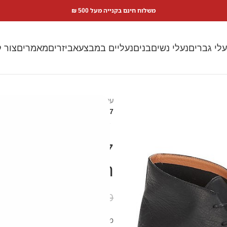
משלוח חינם בקנייה מעל 500 ₪
עלי גברים
נעלי נשים
בנים
נעליים במבצע
אביזרים
מאמרים
צור 
עמוד הבית
נעלי גברים
נעלי מותגי
261322547 CLARKS *מבצע נובמבר דצמבר רק 199 ש"ח*שרוך חצי מגף שחור
רק 199 ש"ח*שרוך חצי מגף שחור
₪
199.00
₪
549.00
מגפון עור אופנתי מבית המותג האנג