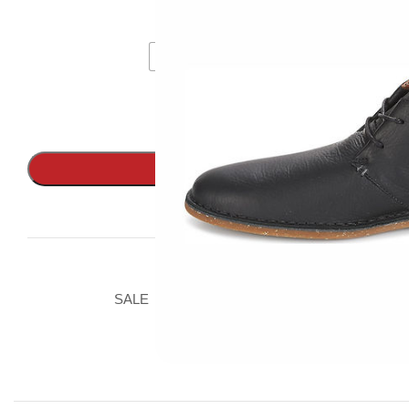
46M
45M
44.5M
44M
43M
הוספה לסל
יים .נעלי חורים. נעלי בית
,
clarks קלארקס
,
SALE