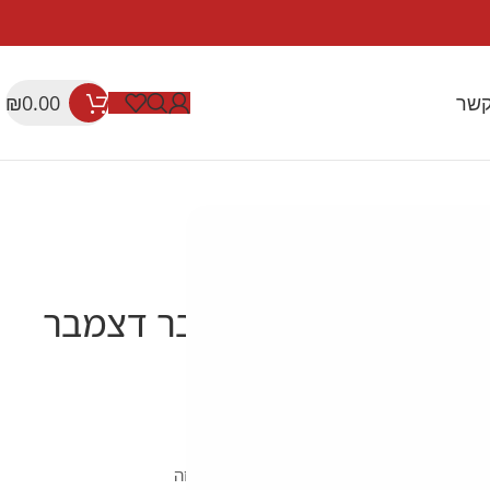
קשר
₪
0.00
ם לגברים
clarks קלארקס
261322547 CLARKS *מבצע נובמבר דצמבר
לי "קלארקס"… עור מלא פנים וחוץ סוליה נוחה