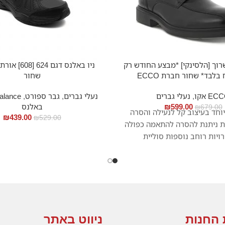
רוך [הלסינקי] *מבצע החודש רק
ניו באלנס דגם 4
שחור
EC אקו
,
נעלי גברים
נעלי גברים
,
גבר ספורט
,
599.00
₪
באלנס
₪
679.00
יוחד בעיצוב קל לנעילה והסרה
₪
439.00
₪
529.00
ית ניתנת להסרה להתאמה כפולה
ויות רוחב נוספות
סוליית
חדשנית
 החנות
ניווט באתר