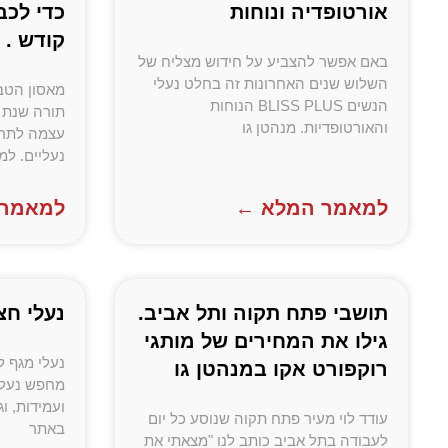
אורטופדיה ונוחות
כדי לכ
קודש .
באם אפשר להצביע על חידוש מצליח של
השלוש שנים האחרונות זה בחלט נעלי
הנשים BLISS PLUS הנוחות
תורה שנת 
והאורטופדיות. מנהטן גו
נעליים. ל
למאמר המלא ←
למאמר 
תושבי פתח תקוה ותל אביב.
נעלי חצ
גילו את המחירים של מותגי
נעלי מגף ל
רוקפורט אקו במנהטן גו
מחפש נעלי 
ועמידות, ו
עודד לוי מעיר פתח תקוה שנוסע כל יום
באתר
לעבודה בתל אביב כותב לנו "מצאתי את