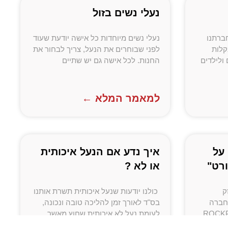
נעלי נשים בזול
חברתנו
נעלי נשים מיוחדות כל אישה יודעת שעוד
קלות
לפני שבוחרים את הנעל, צריך לבחור את
ולילדים
החנות. לכל אישה גם יש שתיים
למאמר המלא ←
על
איך נדע אם הנעל איכותית
רט"
או לא ?
ק
כולנו יודעות שנעל איכותית תשרת אותנו
חברה
בס"ד לאורך זמן להליכה טובה ונכונה,
האמריקנית "רוקפורט " ROCKPORT
לעומת נעל לא איכותית שחוץ מאשר
תכביד על