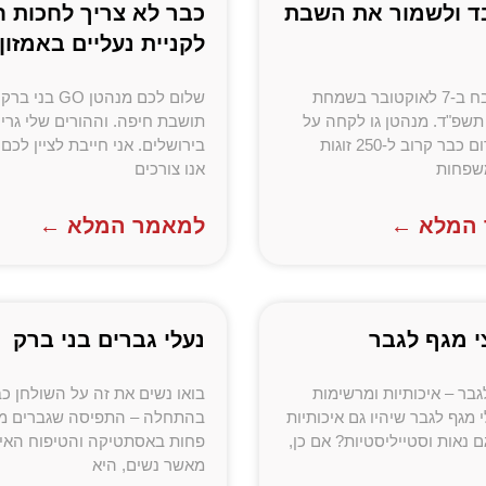
בד ולשמור את השבת
כבר לא צריך לחכות 
לקניית נעליים באמזון
מאסון הטבח ב-7 לאוקטובר בשמחת
שלום לכם מנהטן GO בני
תשפ"ד. מנהטן גו לקחה על
תושבת חיפה. וההורים שלי גרי
עצמה לתרום כבר קרוב ל-250 זוגות
בירושלים. אני חייבת לציין לכם
משפחות
אנו צורכים
המלא ←
למאמר המלא ←
י מגף לגבר
נעלי גברים בני ברק
גבר – איכותיות ומרשימות
בואו נשים את זה על השולחן כ
מגף לגבר שיהיו גם איכותיות
בהתחלה – התפיסה שגברים מ
גם נאות וסטייליסטיות? אם כן,
פחות באסתטיקה והטיפוח האי
מאשר נשים, היא