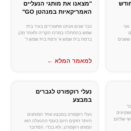
חודש
"מצאנו את מותגי הנעליים
האמריקאיות במנהטן GO"
 ברק. אני
כבר שנים אנחנו מתגוררים בעיר בית
ם
שמש בהתחלה במרכז הקריה ולאחר מכן
 ששנים
ברמת בית שמש א' ורמת בית שמש ד'
למאמר המלא ←
נעלי רוקפורט לגברים
במבצע
בר
שקיעים
נעלי רוקפורט במבצע אחד המותגים
שי שלהם
היותר חזקים היום בענף ההנעלה הוא
המותג רוקפורט, ולא בכדי. המדובר