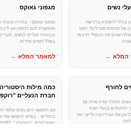
עלי נשים
מגפוני גאוקס
ון בכלל להשקיע ברכישת
מגפוני גאוקס – בחירה נכונה! 
ה של מותגים מובילים? האם
מאפשרת לכם להזמין און ליין ב
אלה שווים את הכסף? תרבות
ובבטחה נעליים לנשים, לגברים 
פכה
בשלל דגמים ומידות.
המלא ←
למאמר המלא ←
ים לחורף
כמה מילות היסטוריה 
חברת הנעליים "רוקפו
נשים החורף מגיע ואיתו גם
ך להתחדש בנעלי חורף
אם תחפשו היום מותג עולמי חז
רענן את הגרדרובה ולייצר את
בנעליים בוודאי תיפגשו את ה
ווה
החברה מתמחה כבר