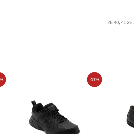
2E 40, 41 2E,
5%
-17%