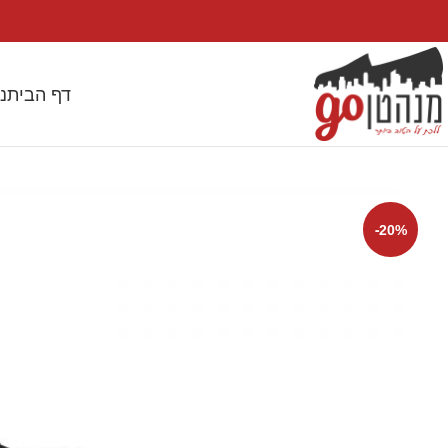
דף הבית
נ
-20%