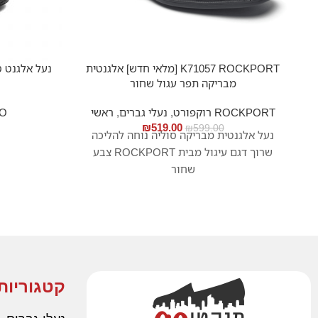
K71057 ROCKPORT [מלאי חדש] אלגנטית
נעל אלגנט ס
מבריקה תפר עגול שחור
ROCKPORT רוקפורט
,
נעלי גברים
,
ראשי
CO
₪
519.00
₪
599.00
נעל אלגנטית מבריקה סוליה נוחה להליכה
שרוך דגם עיגול מבית ROCKPORT צבע
שחור
קטגוריות