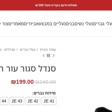
משלוח חינם בקנייה מעל 500 ₪
עלי גברים
נעלי נשים
בנים
נעליים במבצע
אביזרים
מאמרים
צור 
עמוד הבית
נעלי גברים
סנדלים . מ
סנדל סגור עור ח
₪
199.00
₪
249.00
מידות גברים
44 2E
43 2E
42 2E
41 2E