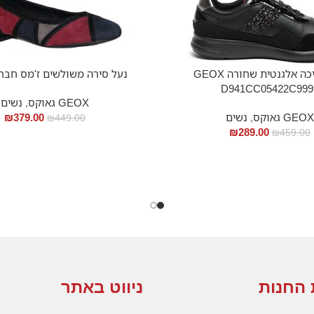
נעל הליכה אלגנטית שחורה GEOX
נעל סירה משולשים ז'מס חבר
D941CC05422C999
GEOX גאוקס
,
נשים
GEOX גאוקס
,
נשים
379.00
₪
₪
449.00
₪
289.00
₪
459.00
 החנות
ניווט באתר