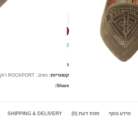
Add to wishlist
מק"ט:
715809
קטגוריות:
נשים
,
ROCKPORT רוקפורט
Share:
מידע נוסף
חוות דעת (0)
SHIPPING & DELIVERY