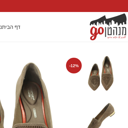
דף הבית
נ
-12%