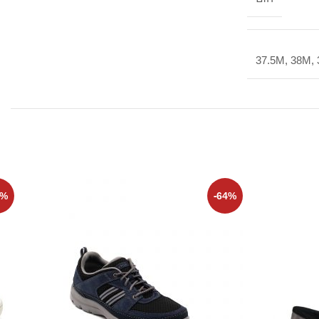
37.5M, 38M,
6%
-64%