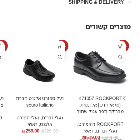
SHIPPING & DELIVERY
מוצרים קשורים
14%
-21%
-13%
K71057 ROCKPORT
נעל ספורט אלגנט חברת
נע
[מלאי חדש] אלגנטית
scuro Italiano
צב
מבריקה תפר עגול שחור
נעלי גברים
,
נעלי ספורט
CO
ROCKPORT רוקפורט
,
אלגנט
,
ראשי
נעלי גברים
,
ראשי
259.00
₪
₪
329.00
₪
519.00
₪
599.00
נעל אלגנטית מבריקה סוליה