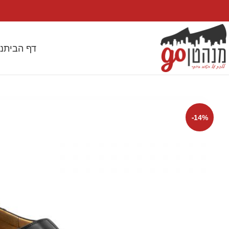
דף הבית
נ
-14%