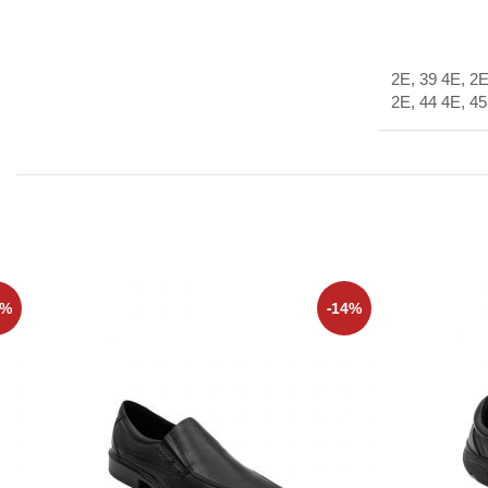
39 2E, 39 4E, 
2E, 44 4E, 45
2%
-14%