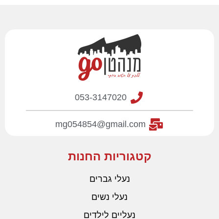
בטנה מבד ארוג רך שמרגיש
נהדר על כף הרגל.
סופגת זעזועים ומספקת
ריפוד לאורך זמן בעקב
053-3147020
mg054854@gmail.com
קטגוריות החנות
נעלי גברים
נעלי נשים
נעליים לילדים