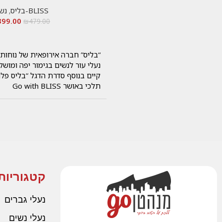
BLISS-בליס
,
נש
399.00
₪
479.00
“בליס” חברה אירופאית של נוחו
נעלי עור לנשים בגימור יפה ומושל
קיים בנוסף סדרת הדגל “בליס פלוס
תלכי באושר Go with BLISS
קטגוריות
נעלי גברים
נעלי נשים