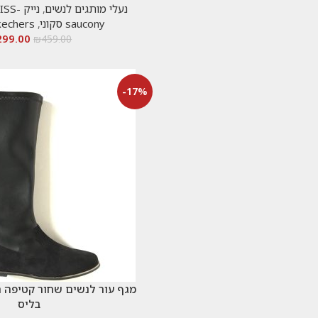
נעלי מותגים לנשים
,
נייק -NIKE
BLISS-
saucony סקוני
,
skechers-סק
299.00
₪
459.00
-17%
מגף עור לנשים שחור קטיפה 
בליס