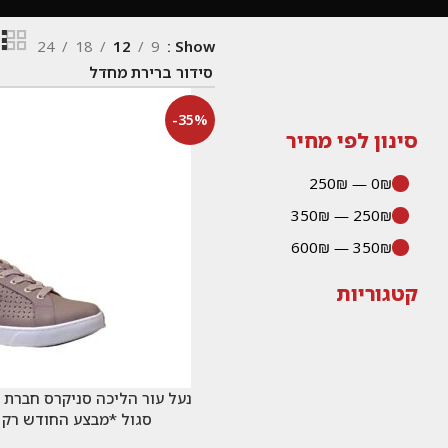
24
18
12
9
Show
-35%
סינון לפי מחיר
0₪ — 250₪
250₪ — 350₪
350₪ — 600₪
קטגוריות
סגול *מבצע החודש רק 299 ש"ח*