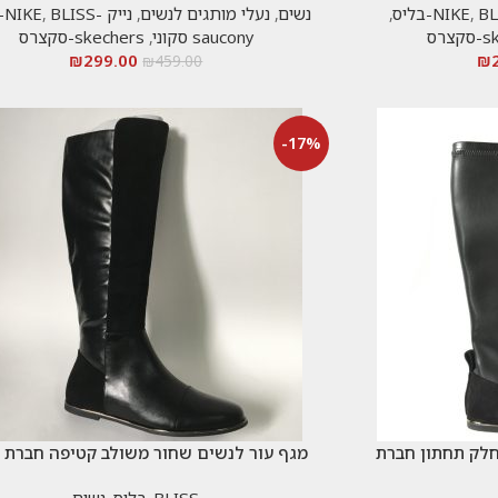
בליס
,
,
נשים
,
נעלי מותגים לנשים
,
נייק -NIKE
BLISS-בליס
,
צרס
saucony סקוני
,
skechers-סקצרס
₪
299.00
₪
₪
459.00
-17%
חלק תחתון חברת
מגף עור לנשים שחור משולב קטיפה חברת 