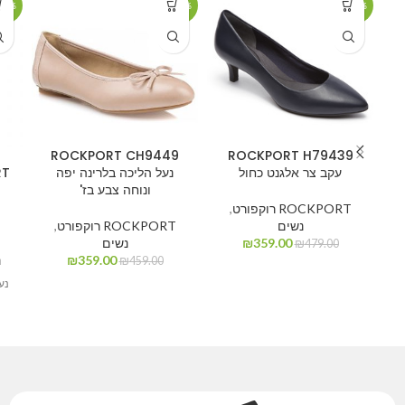
64%
-22%
-25%
ROCKPORT CH9449
ROCKPORT H79439
עקב צר אלגנט כחול
נעל הליכה בלרינה יפה
ונוחה צבע בז'
ROCKPORT רוקפורט
,
נשים
ROCKPORT רוקפורט
,
T
359.00
₪
נשים
T
₪
479.00
359.00
₪
נ
₪
459.00
נע