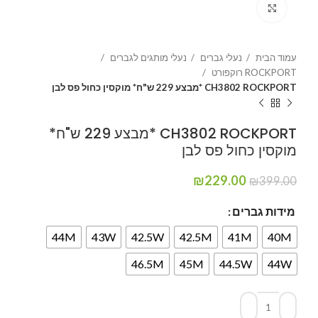
Click to enlarge
עמוד הבית
נעלי גברים
נעלי מותגים לגברים
ROCKPORT רוקפורט
CH3802 ROCKPORT *מבצע 229 ש"ח* מוקסין כחול פס לבן
CH3802 ROCKPORT *מבצע 229 ש"ח*
מוקסין כחול פס לבן
₪
229.00
₪
399.00
מידות גברים
44M
43W
42.5W
42.5M
41M
40M
46.5M
45M
44.5W
44W