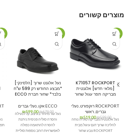
מוצרים קשורים
19%
-12%
-13%
K71057 ROCKPORT
נעל אלגנט שרוך [הלסינקי]
[מלאי חדש] אלגנטית
*מבצע החודש רק 599 ש"ח
1
מבריקה תפר עגול שחור
בלבד* שחור חברת ECCO
ROCKPORT רוקפורט
,
נעלי
ECCO אקו
,
נעלי גברים
ORT
גברים
,
ראשי
599.00
₪
₪
679.00
נעל עור מיוחד בעיצוב קל לנעילה
₪
519.00
₪
599.00
נעל אלגנטית מבריקה סוליה נוחה
והסרה
סוליה פנימית ניתנת
נע
להליכה שרוך דגם עיגול מבית
להסרה להתאמה כפולה
ROCKPORT צבע שחור
לאפשרויות רוחב נוספות
סוליית