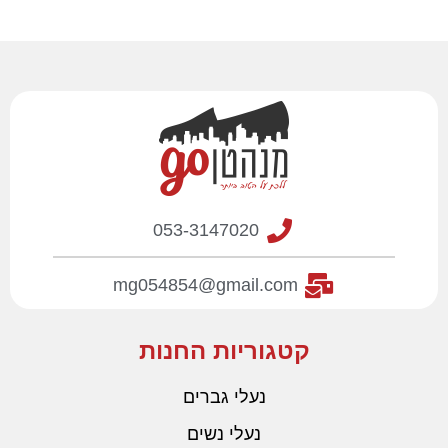
לניקוי ולתחזוקה,
בטנה מבד ארוג רך שמרגיש
נהדר על כף הרגל.
סופגת זעזועים ומספקת ריפוד
לאורך זמן בעקב
053-3147020
mg054854@gmail.com
קטגוריות החנות
נעלי גברים
נעלי נשים