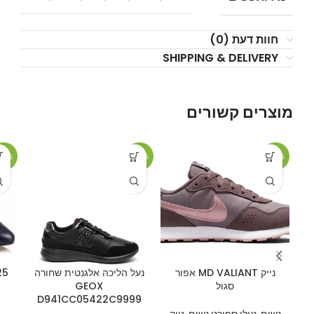
חוות דעת (0)
SHIPPING & DELIVERY
מוצרים קשורים
20%
-37%
-13%
נייק MD VALIANT אפור
נעל הליכה אלגנטית שחורה
סגול
GEOX
D941CC05422C9999
נשים
,
נעלי ספורט נשים
,
נייק
T