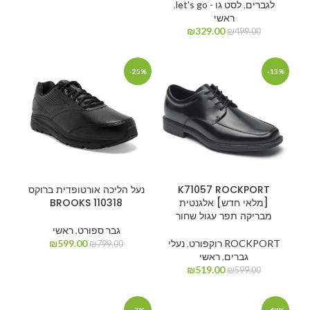
לגברים
,
לסט גו - let's go
,
ראשי
₪
329.00
₪
499.00
-25%
-13%
K71057 ROCKPORT
נעל הליכה אורטופדית ברוקס
[מלאי חדש] אלגנטית
BROOKS 110318
מבריקה תפר עגול שחור
גבר ספורט
,
ראשי
ROCKPORT רוקפורט
,
נעלי
599.00
₪
₪
799.00
גברים
,
ראשי
₪
519.00
₪
599.00